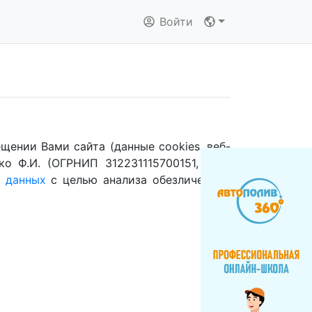
Войти
сещении Вами сайта (данные cookies, веб-
ко Ф.И. (ОГРНИП 312231115700151, ИНН
 данных
с целью анализа обезличенных